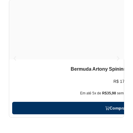
Bermuda Artony Spininng P
B
R$
179,90
Em até 5x de
R$35,98
sem juros
Comprar ag