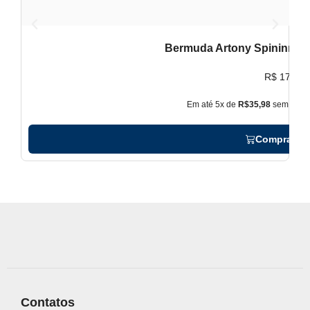
Bermuda Artony Spininng P
B
R$
179,90
Em até 5x de
R$35,98
sem juros
Comprar ag
Contatos