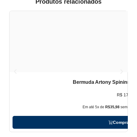
Produtos relacionados
Bermuda Artony Spininng P
B
R$
179,90
Em até 5x de
R$35,98
sem juros
Comprar ag